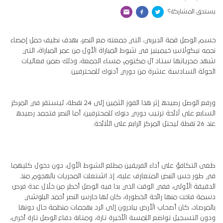
يستحق المشاركة؟
حسم الوصل قمة الديربي، التي جمعته مع النصر، بهدف نظيف حمل إمضاء
نجمه نيكولاس خيمينيز في شوط المباراة الأول من عمر المباراة، التي
شهد مجرياتها ستاد آل مكتوم، مساء الجمعة، وذلك ضمن فعاليات
الجولة السادسة عشرة من دوري أدنوك للمحترفين.
ورفع الوصل رصيده إثر هذا الفوز الثمين إلى 24 نقطة، ليستقر في المركز
السابع على لائحة ترتيب دوري دنوك للمحترفين، أما النصر فتجمد رصيده
عند 26 نقطة ليحتل المركز الرابع على اللائحة.
طغى التكافؤ على أداء الفريقين مطلع الشوط الأول، دون دخول كليهما
في طور جس النبض المتعارف عليه، إذ اشتعلت المجريات بالهجوم منذ
الدقيقة الأولى، ففي الوقت الذي بدا فيه الوصل أخطر من خلال عدة فرص
دسمة فاحت منها رائحة الخطورة، كان لها حارس النصر أحمد البلوشي
بالمرصاد، كان أصحاب الأرض يبادرون إلى الرد بهجمات منظمة حال دونها
ودون التسجيل تواضع اللمسة الأخيرة تارة، ومتانة دفاع الوصل تارة أخرى،