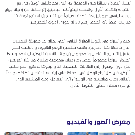
ليظل التعادل سائدًا حتى الدقيقة 42 التي نجح خلالها الوصل في هز
الشباك بالهدف الأول بواسطة نيكولاس خيمينيز، إثر صناعة من زميله جواو
بيدرو، لينهي خيمينيز بهذا الهدف صياماً عن التسجيل استمر لمدة 10
مباريات، علماً بأنه الهدف رقم 30 له بدوري أدنوك للمحترفين.
احتدم الصراع في شوط المباراة الثاني، الذي تخلله بدء معركة التبديلات
التي خاضها كلا المدربين، بهدف تحسين الوقع الهجومي بالنسبة للنصر
وتعزيز النسيج الدفاعي والهجومي بآن معًا بالنسبة للوصل، ليشهد وسط
الميدان صراعاً محموماً تمخض عن هبات هجومية خطيرة من كلا الفريقين،
لكن دون الوصول إلى النهايات السعيدة التي يرجوها جمهور النصر صاحب
الأرض، في ظل نجاح الوصل في الحفاظ على إيقاعه الدفاعي الضاغط، مبدداً
بالتالي نزعات منافسه في الوصول إلى التعادل، وهو المشهد الذي
تواصل معظم دقائق الشوط الثاني.
معرض الصور والفيديو