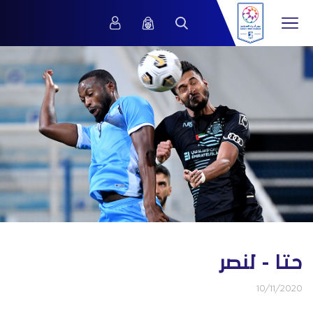
حتا - لنصر
10/11/2020