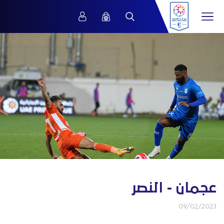
عجمان - النصر
09/02/2023