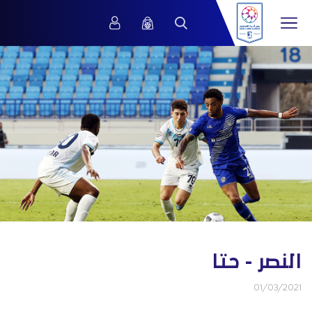
النصر - حتا
01/03/2021