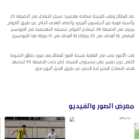
عاد البطائح وقلب النتيجة لصالحه بهدفين؛ سجل التعادل في الدقيقة 23
برأسية قوية من أديلسون ألبيرتو، وأضاف الهدف الثاني عن طريق أناتولي
بيرترند في الدقيقة 38، ليعادل أناتولي حصيلته التهديفية في الموسم
الماضي (8 أهداف في 25 مباراة) (8 أهداف في 15 مباراة هذا الموسم).
باتت الأمور تصب في النهاية بنتيجة الفوز للبطائح بعد مرور دقائق الشوط
الثاني دون تغيير على مستوى النتيجة، لكن جاءت الدقيقة 95 لتشهد
هدف التعادل المثير لدبا الحصن عن طريق البديل أليون ندور.
معرض الصور والفيديو