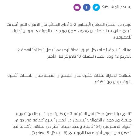
يستحق المشاركة؟
فرض دبا الحصن التعادل الإيجابي 2-2 أمام البطائح، في المباراة التي أقيمت
اليوم على ستاد خالد بن محمد، ضمن مواجهات الجولة 16 بدوري أدنوك
للمحترفين.
وبتلك النتيجة، أضاف كل فريق نقطة لرصيده، ليصل البطائح للنقطة 12
بالمركز 12، ودبا الحصن للنقطة 10 بالمركز قبل الأخير.
شهدت المباراة تقلبات كثيرة على مستوى النتيجة حتى اللحظات الأخيرة
بالوقت بدل من الضائع.
تقدم دبا الحصن مبكرًا في الدقيقة 3 عن طريق ميدانا بيجنا من تمريرة
متقنة من حمدان الكمالي؛ ليسجل دبا الحصن أسرع أهدافه في دوري
أدنوك للمحترفين (154 ثانية)، ويصبح ميدانا أكثر من ساهم بأهداف لدبا
الحصن في دوري أدنوك هذا الموسم (8 - سجّل 5 وصنع 3).