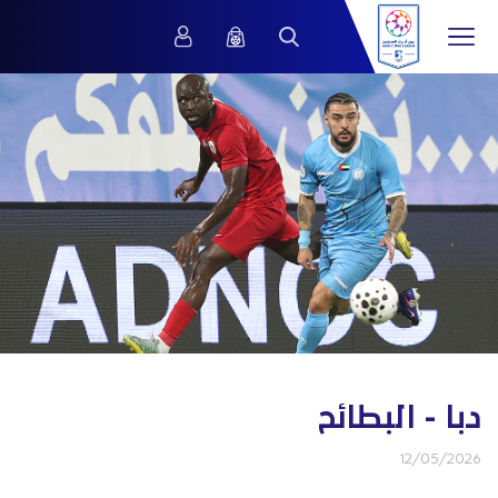
دبا - البطائح
12/05/2026