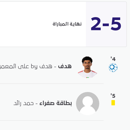
2-5
نهاية المباراة
'4
هدف
- هدف by على المعمري
'5
بطاقة صفراء
- حمد رائد