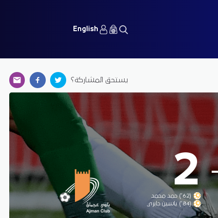
English
يستحق المشاركة؟
2
(62’) حمد محمد
(84’) ياسين جابري