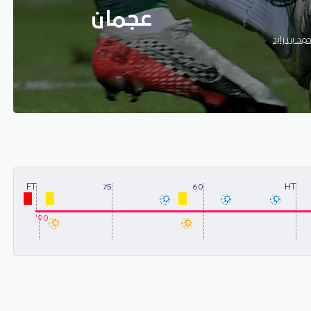
عجمان
د بن زايد
FT
75
60
HT
90'