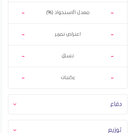
-
-
معدل الاستحواذ (%)
-
-
اعتراض تمرير
-
-
تسلل
-
-
ركنيات
دفاع
توزيع