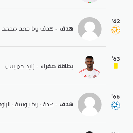
'62
هدف
- هدف by حمد محمد
'63
بطاقة صفراء
- زايد خميس
'66
هدف
- هدف by يوسف الراوي