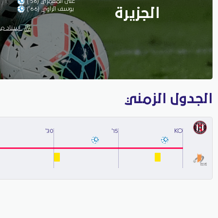
على المعمري (56’)
يوسف الراوي (66’)
الجزيرة
استاد محم
الجدول الزمني
30'
15'
KO