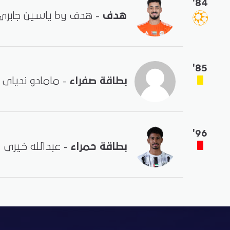
'84
هدف
- هدف by ياسين جابري
'85
بطاقة صفراء
- مامادو ندیاى
'96
بطاقة حمراء
- عبدالله خيرى