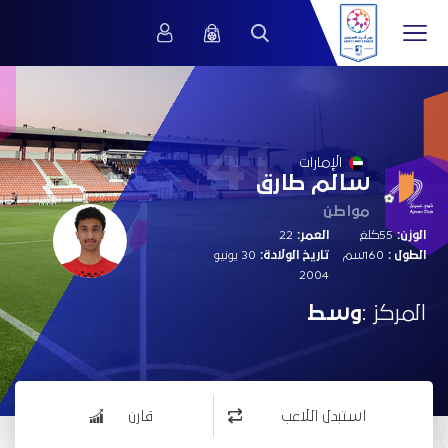
41
الإمارات
سالم طارق
مواطن
الوزن:
55كلغ
العمر:
22
الطول :
160سم
تاريخ الولادة:
30 يونيو
2004
المركز :
وسط
استبدل اللاعب
قارن