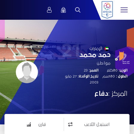
21
الإمارات
حمد محمد
مواطن
الوزن:
80كلغ
العمر:
23
الطول :
180سم
تاريخ الولادة:
27 مايو
2003
المركز :
دفاع
استبدل اللاعب
قارن