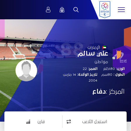
88
الإمارات
علي سالم
مواطن
الوزن:
180كلغ
العمر:
22
الطول :
80سم
تاريخ الولادة:
14 مارس
2004
المركز :
دفاع
استبدل اللاعب
قارن