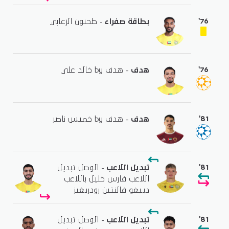
'76
بطاقة صفراء
- طحنون الزعابي
'76
هدف
- هدف by خالد علي
'81
هدف
- هدف by خميس ناصر
'81
تبديل اللاعب
- الوصل تبديل
اللاعب فارس خليل باللاعب
دييغو فالنتين رودريغيز
'81
تبديل اللاعب
- الوصل تبديل