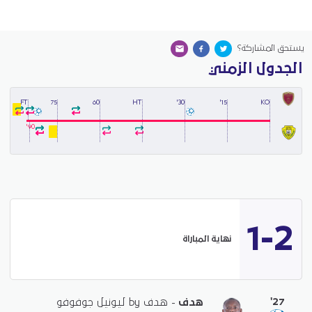
يستحق المشاركة؟
الجدول الزمني
FT
75
60
HT
30'
15'
KO
90'
1-2
نهاية المباراة
'27
هدف
- هدف by ليونيل جوفوفو