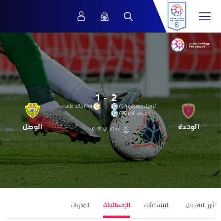
1
-
2
ليونيل جوفوفو (27’)
(76’) خالد علي
خميس ناصر (81’)
الوحدة
الوصل
استاد ال نهيان
أبرز التفاصيل
التشكيلات
الإحصائيات
المباريات