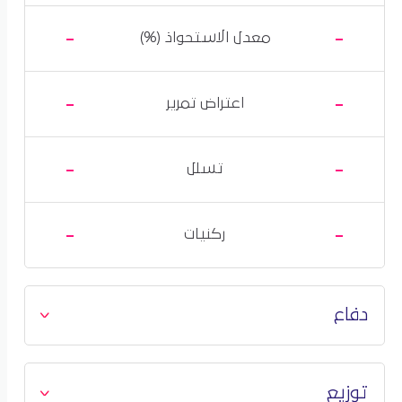
-
-
معدل الاستحواذ (%)
-
-
اعتراض تمرير
-
-
تسلل
-
-
ركنيات
دفاع
توزيع