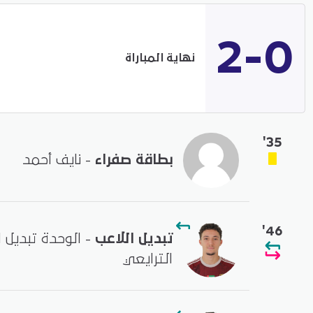
2-0
نهاية المباراة
'35
بطاقة صفراء
- نايف أحمد
'46
تبديل اللاعب
- الوحدة تبديل ا
الترايعي