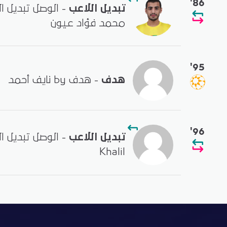
'86
تبديل اللاعب
محمد فؤاد عيون
'95
هدف
- هدف by نايف أحمد
'96
تبديل اللاعب
Khalil