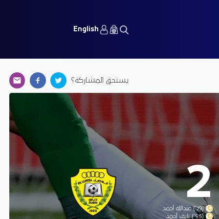
English
يستحق المشاركة؟
2
(73’) عبدالله أحمد
(95’) نايف أحمد