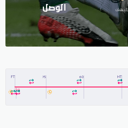
الوصل
ل نهيان
FT
75
60
HT
90'