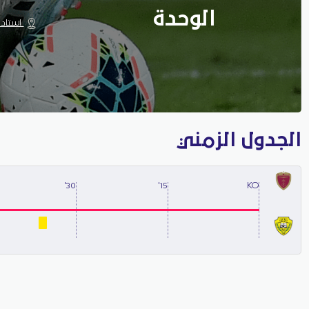
الوحدة
استاد ا
الجدول الزمني
30'
15'
KO