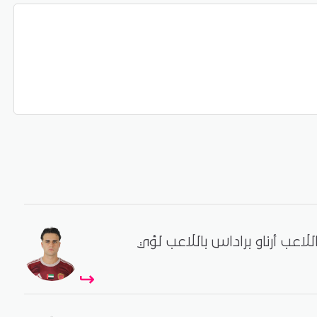
للاعب أرناو براداس باللاعب لؤي