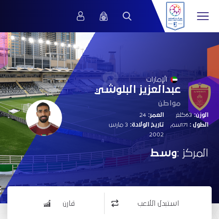
8
الإمارات
عبدالعزيز البلوشي
مواطن
الوزن:
63كلغ
العمر:
24
الطول :
171سم
تاريخ الولادة:
3 مارس
2002
المركز :
وسط
استبدل اللاعب
قارن