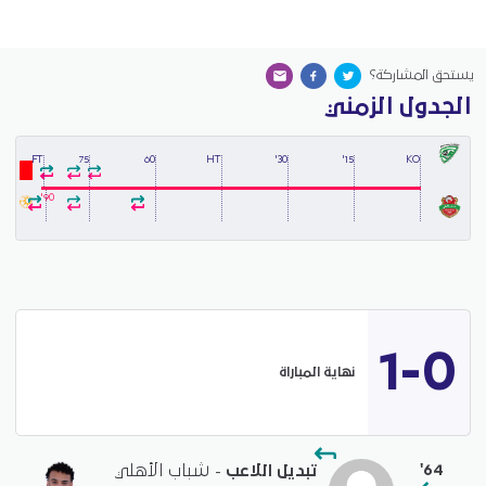
يستحق المشاركة؟
الجدول الزمني
FT
75
60
HT
30'
15'
KO
90'
1-0
نهاية المباراة
'64
تبديل اللاعب
- شباب الأهلي