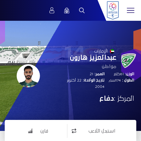
14
الإمارات
عبدالعزيز هارون
مواطن
الوزن:
61كلغ
العمر:
21
الطول :
174سم
تاريخ الولادة:
22 أكتوبر
2004
المركز :
دفاع
استبدل اللاعب
قارن