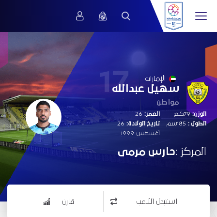
17
الإمارات
سهيل عبدالله
مواطن
الوزن:
79كلغ
العمر:
26
الطول :
185سم
تاريخ الولادة:
26
أغسطس 1999
المركز :
حارس مرمى
استبدل اللاعب
قارن