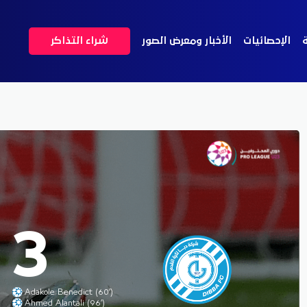
ة
الإحصائيات
الأخبار ومعرض الصور
شراء التذاكر
3
Adakole Benedict (60’)
Ahmed Alantali (96’)