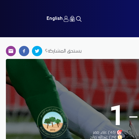
English
يستحق المشاركة؟
-
1
(65’) علي صفر
(79’) عبدالله صالح