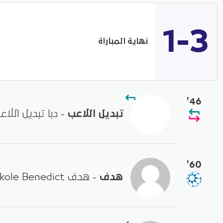
1-3
نهاية المباراة
'46
تبديل اللاعب
- دبا تبديل الل
'60
هدف
- هدف by Adakole Benedict