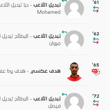
'61
تبديل اللاعب
Mohamed
'62
تبديل اللاعب
- البطائح تبديل
مروان
'65
هدف عكسي
- هدف by علي صفر
'72
تبديل اللاعب
- البطائح تبدي
فيصل