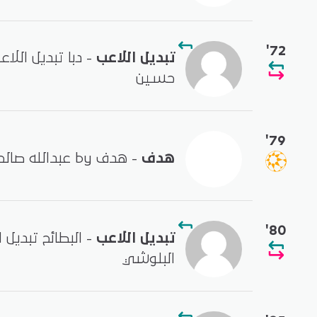
'72
تبديل اللاعب
حسين
'79
هدف
- هدف by عبدالله صالح
'80
تبديل اللاعب
- البطائح تبديل
البلوشي