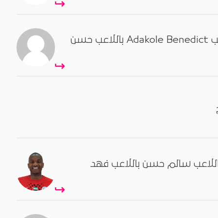
- دبا تبديل اللاعب Adakole Benedict باللاعب حسن
 اللاعب سالم حسن باللاعب فهد