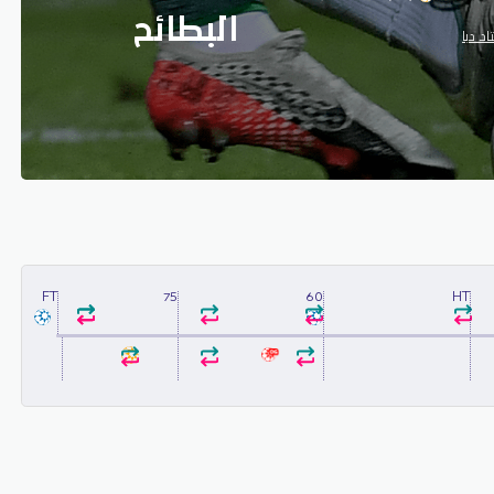
البطائح
د دبا
FT
75
60
HT