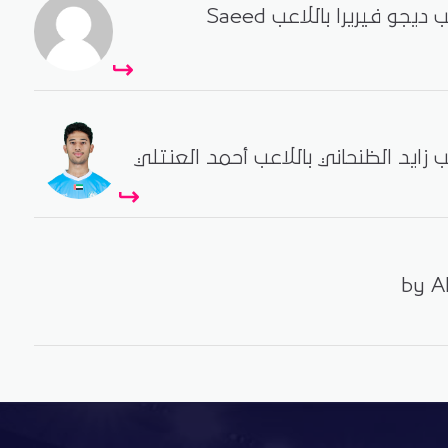
- دبا تبديل اللاعب ديجو فيريرا باللاعب Saeed
عب زايد الظنحاني باللاعب أحمد العنتلي