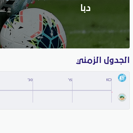
دبا
استا
الجدول الزمني
30'
15'
KO
'