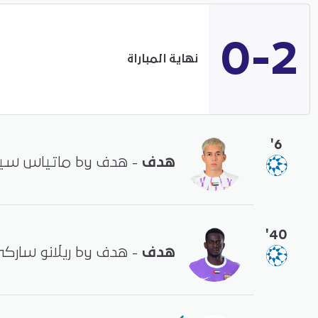
0-2
نهاية المباراة
'6
هدف
- هدف by ماتياس سيغوفيا
'40
هدف
- هدف by ريلانو ساركي