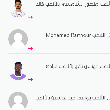
للاعب منصور الشامسي باللاعب خالد
- دبا الحصن تبديل اللاعب Mohamed Rarrhour
للاعب جوناس نافو باللاعب عباده
يل اللاعب يوسف عبدالحسين باللاعب