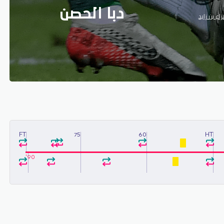
دبا الحصن
ع بن زايد
FT
75
60
HT
90'