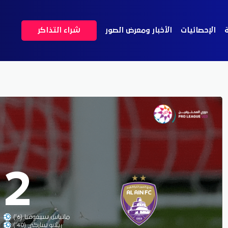
ة
الإحصائيات
الأخبار ومعرض الصور
شراء التذاكر
2
ماتياس سيغوفيا (6’)
ريلانو ساركي (40’)