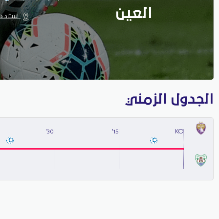
العين
استاد هزا
الجدول الزمني
30'
15'
KO