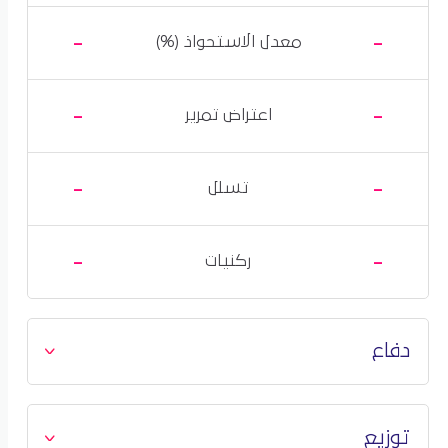
-
-
معدل الاستحواذ (%)
-
-
اعتراض تمرير
-
-
تسلل
-
-
ركنيات
دفاع
توزيع