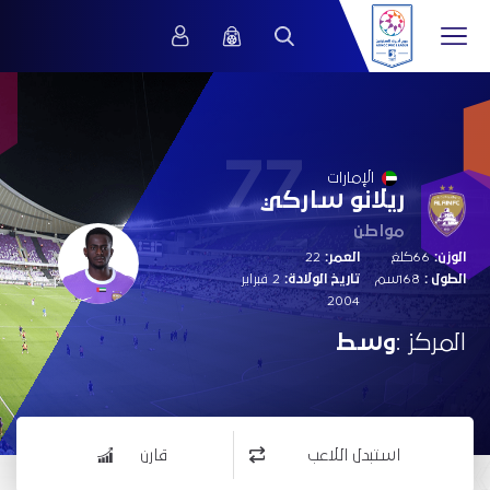
77
الإمارات
ريلانو ساركي
مواطن
الوزن:
66كلغ
العمر:
22
الطول :
168سم
تاريخ الولادة:
2 فبراير
2004
المركز :
وسط
استبدل اللاعب
قارن