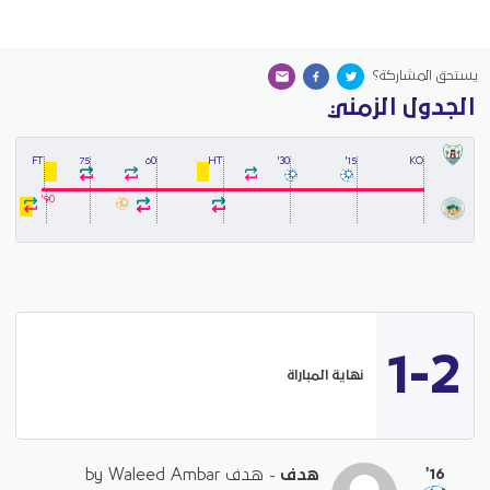
يستحق المشاركة؟
الجدول الزمني
FT
75
60
HT
30'
15'
KO
90'
1-2
نهاية المباراة
'16
هدف
- هدف by Waleed Ambar