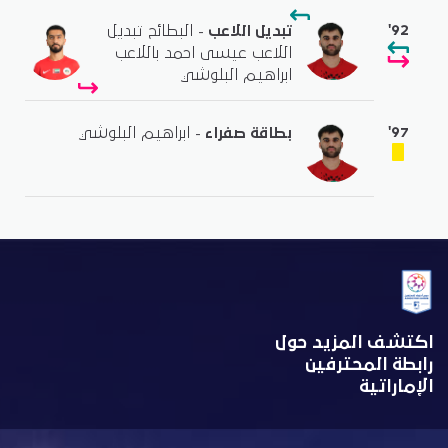
'92
تبديل اللاعب
- البطائح تبديل
اللاعب عيسى احمد باللاعب
ابراهيم البلوشي
'97
بطاقة صفراء
- ابراهيم البلوشي
اكتشف المزيد حول
رابطة المحترفين
الإماراتية