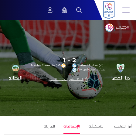
1
-
2
(67’) Nicolas Clemente
Waleed Ambar (16’)
عبدالله المطروشي (29’)
دبا الحصن
البطائح
‎استاد صقر بن محمد القاسمي
أبرز التفاصيل
التشكيلات
الإحصائيات
المباريات