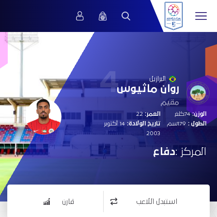
4
البرازيل
روان ماثيوس
مقيم
الوزن:
74كلغ
العمر:
22
الطول :
179سم
تاريخ الولادة:
14 أكتوبر
2003
المركز :
دفاع
استبدل اللاعب
قارن