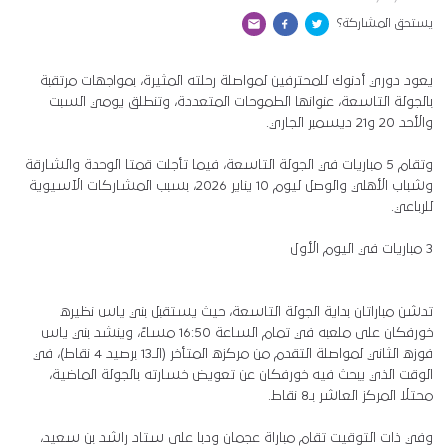
يستحق المشاركة؟
يعود دوري أدنوك للمحترفين لمواصلة رحلته المثيرة، بمواجهات مرتقبة
بالجولة التاسعة، عنوانها الطموحات المتعددة، وتنطلق يومي السبت
والأحد 20 و21 ديسمبر الجاري.
وتقام 5 مباريات في الجولة التاسعة، فيما تأجلت قمتا الوحدة والشارقة
وشباب الأهلي والوصل ليوم 10 يناير 2026، بسبب المشاركات الآسيوية
للرباعي.
3 مباريات في اليوم الأول
تدشن مباراتان بداية الجولة التاسعة، حيث يستقبل بني ياس نظيره
خورفكان على ملعبه في تمام الساعة 16:50 مساءً، وينشد بني ياس
فوزه الثاني لمواصلة التقدم من مركزه المتأخر (الـ13 برصيد 4 نقاط)، في
الوقت الذي يبحث فيه خورفكان عن تعويض خسارته بالجولة الماضية،
محتلا المركز العاشر بـ8 نقاط.
وفي ذات التوقيت تقام مباراة عجمان ودبا على ستاد راشد بن سعيد،