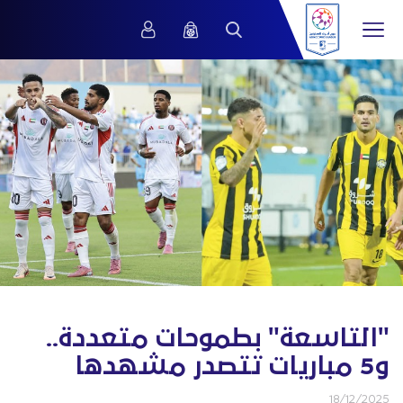
"التاسعة" بطموحات متعددة..
و5 مباريات تتصدر مشهدها
18/12/2025