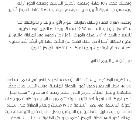
ويمتلك عجمان 10 نقاط، وضعته بالمركز التاسع، وهدفه الفوز الرابع،
ويسعى دبا لفوزه الأول في الموسم، حيث يمتلك 3 نقاط بالمركز الأخير.
وتختم مباراة العين وكلباء مباريات اليوم الأول، وتقام المواجهة على
ستاد هزاع بن زايد الساعة 19:30 مساءً، ويمتلك العين فرصة كبيرة
للابتعاد بالصدارة (20 نقطة بالمركز الأول) حال فوزه في المباراة، والتي لن
تكون سهلة أيضا أمام كلباء الباحث عن الثلاث نقاط هو أيضًا، لأخد خطوة
أكبر نحو فرق المقدمة، ويمتلك كلباء 11 نقطة بالمركز الثامن.
مباراتان في اليوم الثاني
يستضيف البطائح على ستاد خالد بن محمد نظيره النصر في تمام الساعة
16:50، وكلا الفريقين حقق الفوز بالجولة الماضية، وباتت الثلاث نقاط هدفًا
لكليهما، ويحتل البطائح المركز الثاني عشر برصيد 6 نقاط، وبـ11 نقطة يحتل
النصر المركز السابع بلائحة الترتيب، وتختتم مباراة الجزيرة والظفرة مواجهات
الجولة التاسعة في تمام الساعة 19:30 مساءً وتقام المباراة على ستاد
محمد بن زايد، فارق النقطتين بين الفريقين يجعل المباراة خارج التوقعات، حيث
يمتلك الجزيرة 14 نقطة بالمركز الخامس ويحل الظفرة سادسًا بـ12 نقطة.