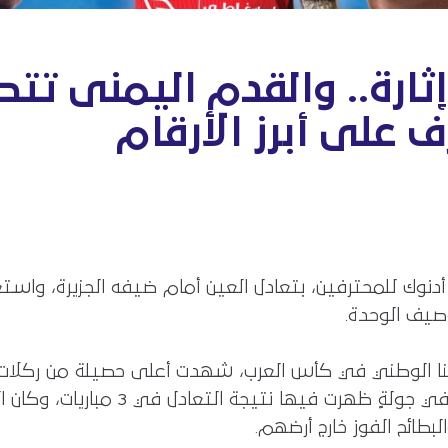
 إثارة.. والقدم اليمنى 
رف على أبرز الأرقام
أدنوك للمحترفين، بتعادل العين أمام ضيفه الجزيرة، واست
وصيف الوحدة.
خبنا الوطني في كأس العرب، شهدت أعلى حصيلة من ركلات ا
الملاعب 5 ركلات جزاء، تم تسجيل 4 منه
طائح الفوز خارج أرضهم.