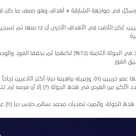
هو ضعف ما كان قد سجّله في أول 7 جولات مُجتمعة.
هذه الجولة شهدت تسجيل هدفين عكسيين
ة.
ق الفوز.
 هذه الجولة (7) إلا أن فرصه لم تترجم أي منها لأهداف.
 تصديات محمد سالم حارس دبا (11) عن اقتناص فريقه نقطة التعادل من الوحدة.