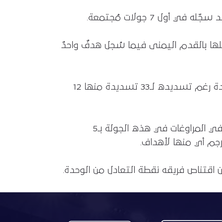
، لكن اللافت في الأهداف الأخرى أن 12 منها تم تسجيلها بالقدم اليمنى فيما سُجل هدفٌ واحدٌ
الوصل والشارقة سجّلا أعلى نسبة استحواذ في الجولة الثامنة (72%) لكنهما لم يحققا الفوز، والوحدة رغم تسديده لـ33 تسديدة منها 12
ثُلث تسديدات الوحدة في مواجهة دبا سددها عمر خريبين (11)، وزميله براهيما ديارا أكثر اللاعبين نجاحاً في المراوغات في هذه الجولة بـ5