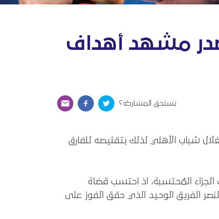
تتصدر مشهد أهداف
يستحق المشاركة؟
غلال شباب الأهلي لذلك بتقليصه للفارق
لجزاء المُحتسبة، اذ احتسب قضاة
ا، في جولةٍ ظهرت فيها نتيجة التعادل في 3 مباريات، وكان النصر الفريق الوحيد الذي حقق الفوز على