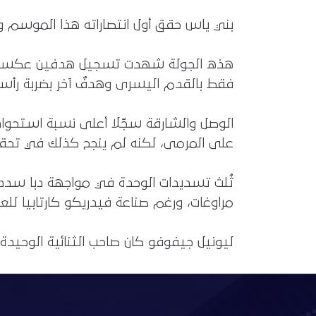
بني ياس حقق أول انتصاراته هذا الموسم وسجّل في مواجهة الشارقة 4 أهداف و
فقط بالقدم اليسرى وهدفٌ آخر بضربة رأسي
على المرمى، لكنه لم ينجح كذلك في تحقي
مراوغات، ورغم صناعة فيدريكو كارتابيا للعدد الأكبر من الفرص في
ليونيل جيفوفو كان صاحب الثنائية الوحيدة هذه الجولة، وأثمرت