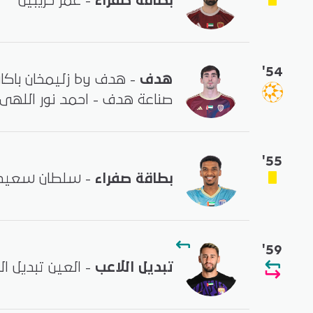
بطاقة صفراء
- عمر خريبين
'54
هدف
- هدف by زليمخان باكاييف
صناعة هدف - احمد نور اللهى
'55
بطاقة صفراء
- سلطان سعيد ا
'59
تبديل اللاعب
- العين تبديل ا