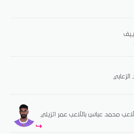
لزعابي
للاعب محمد عباس باللاعب عمر اتزيلي