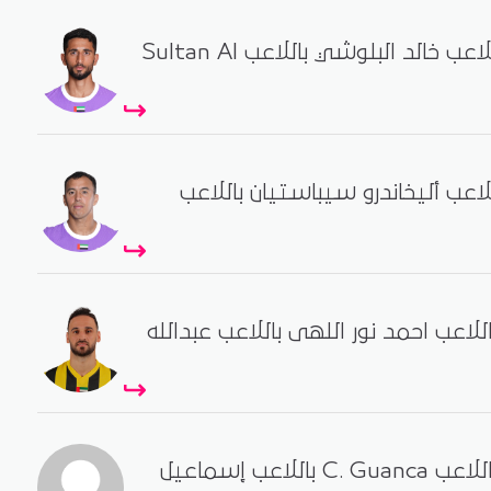
- العين تبديل اللاعب خالد البلوشي باللاعب Sultan Al
لاعب أليخاندرو سيباستيان باللاعب
للاعب احمد نور اللهى باللاعب عبدالله
- الوحدة تبديل اللاعب C. Guanca باللاعب إسماعيل