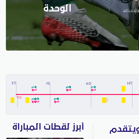
الوحدة
ع بن زايد
FT
75
60
HT
90'
أبرز لقطات المباراة
ويتقدم