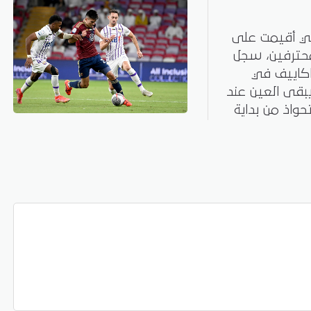
لتي أقيمت على
11 لدوري أدنوك للمحترفين، سجل
يقة 12، وزليمخان باكاييف في
 ليتقدم الوحدة للمركز الرابع برصيد 20، ويبقى العين عند
ستحواذ من بداية