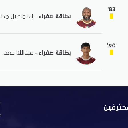
'83
بطاقة صفراء
- إسماعيل مطر
'90
بطاقة صفراء
- عبدالله حمد
حترفين