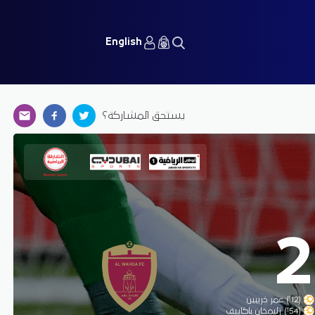
English
يستحق المشاركة؟
2
(12’) عمر خريبين
(54’) زليمخان باكاييف