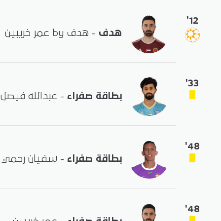
'12
هدف
- هدف by عمر خريبين
'33
بطاقة صفراء
- عبدالله فيصل 
'48
بطاقة صفراء
- سفيان رحمي
'48