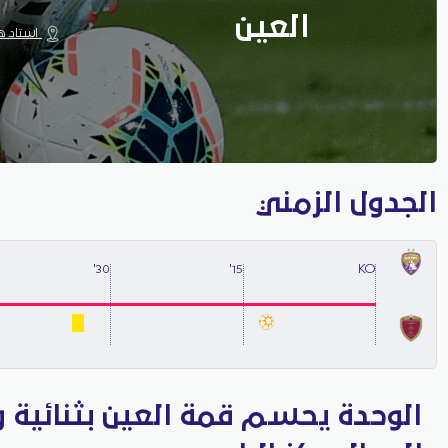
العين
استاد هزا
الجدول الزمني
30'
15'
KO
الوحدة يحسم قمة العين بثنائية 