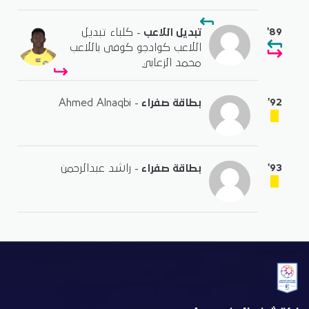
'89
تبديل اللاعب
- كلباء تبديل
اللاعب كوادجو كوفى باللاعب
محمد الزعابي
'92
بطاقة صفراء
- Ahmed Alnaqbi
'93
بطاقة صفراء
- راشد عبدالرحمن