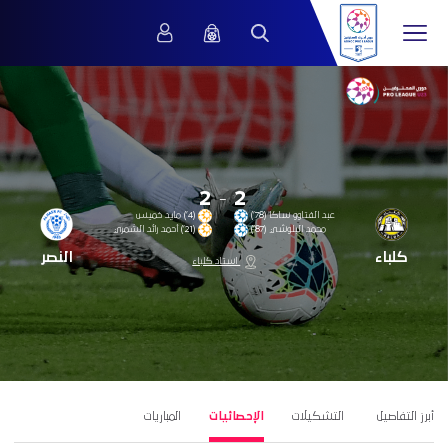
2
-
2
عبد الفتاوو ساكا (78’)
(4’) مايد خميس
محمد البلوشي (87’)
(21’) أحمد رائد الشمري
كلباء
النصر
استاد كلباء
أبرز التفاصيل
التشكيلات
الإحصائيات
المباريات