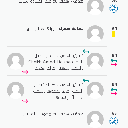
'78
هدف
- هدف by عبد الفتاوو ساكا
'84
بطاقة صفراء
- إبراهيم الزعابي
'84
تبديل اللاعب
- النصر تبديل
اللاعب Cheikh Amed Tidiane
باللاعب سهيل خالد محمد
'84
تبديل اللاعب
- كلباء تبديل
اللاعب احمد يدعوه باللاعب
على المراشده
'87
هدف
- هدف by محمد البلوشي