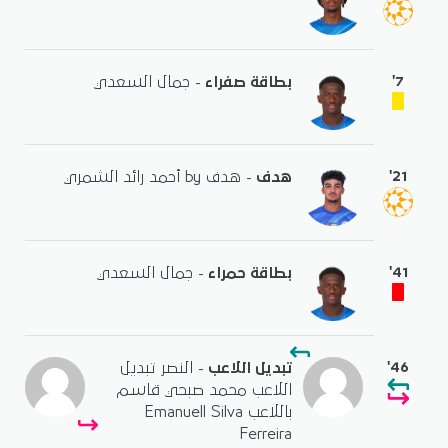
'7
بطاقة صفراء
- جمال السعدي
'21
هدف
- هدف by أحمد رائد الشمري
'41
بطاقة حمراء
- جمال السعدي
'46
تبديل اللاعب
- النصر تبديل
اللاعب محمد صبحي قاسم
باللاعب Emanuell Silva
Ferreira