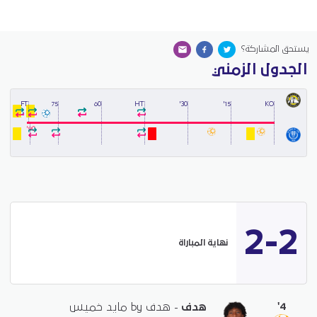
يستحق المشاركة؟
الجدول الزمني
FT
75
60
HT
30'
15'
KO
90'
2-2
نهاية المباراة
'4
هدف
- هدف by مايد خميس