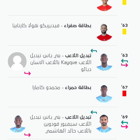
'63
بطاقة صفراء
- فيديريكو نقولا كارتابيا
'63
تبديل اللاعب
- بني ياس تبديل
اللاعب Kayque باللاعب الاسان
ديالو
'67
بطاقة حمراء
- محمدو كامارا
'69
تبديل اللاعب
- بني ياس تبديل
اللاعب سيفيور قودوين
باللاعب خالد الهاشمي