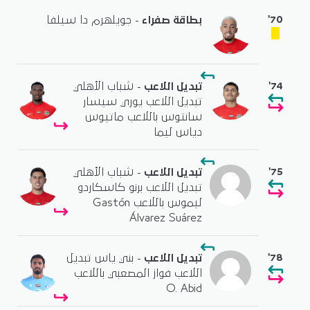
'70
بطاقة صفراء
- جويلهرم دا سيلفا
'74
تبديل اللاعب
- شباب الأهلي
تبديل اللاعب يوري سيسار
سانتوس باللاعب ماتيوس
دياس ليما
'75
تبديل اللاعب
- شباب الأهلي
تبديل اللاعب برنو كاسكاردو
ليموس باللاعب Gastón
Álvarez Suárez
'78
تبديل اللاعب
- بني ياس تبديل
اللاعب فواز المصعبي باللاعب
O. Abid