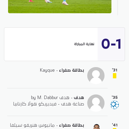
0-1
نهاية المباراة
'31
بطاقة صفراء
- Kayque
'35
هدف
- هدف by M. Dabbur
صناعة هدف - فيديريكو نقولا كارتابيا
'41
بطاقة صفراء
- ماتيوس هنريقو سيلفا