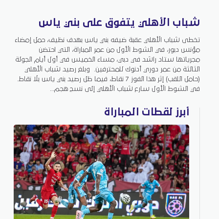
شباب الأهلي يتفوق على بني ياس
تخطى شباب الأهلي عقبة ضيفه بني ياس بهدف نظيف، حمل إمضاء
مؤنس دبور، في الشوط الأول من عمر المباراة، التي احتضن
مجرياتها ستاد راشد في دبي، مساء الخميس في أول أيام الجولة
الثالثة من عمر دوري أدنوك للمحترفين. وبلغ رصيد شباب الأهلي
(حامل اللقب) إثر هذا الفوز 7 نقاط، فيما ظل رصيد بني ياس بلا نقاط.
في الشوط الأول سارع شباب الأهلي إلى نسج هجم...
أبرز لقطات المباراة