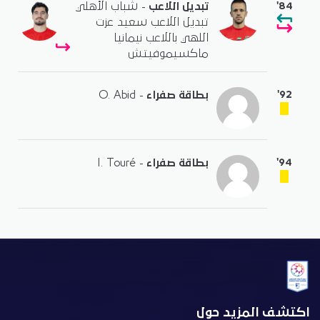
'84
تبديل اللاعب
- شباب الأهلي
تبديل اللاعب سعيد عزت
اللهي باللاعب نيمانيا
ماكسيموفيتش
'92
بطاقة صفراء
- O. Abid
'94
بطاقة صفراء
- I. Touré
اكتشف المزيد حول