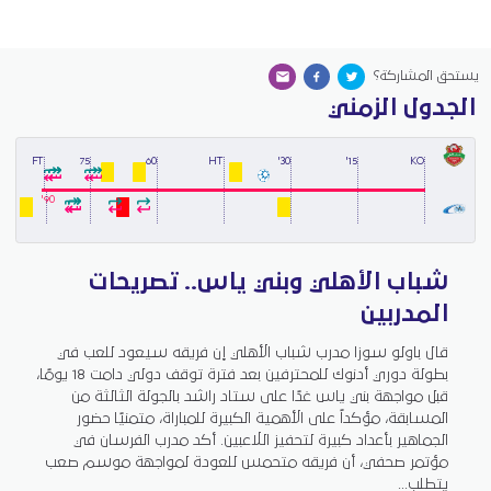
يستحق المشاركة؟
الجدول الزمني
FT
75
60
HT
30'
15'
KO
90'
شباب الأهلي وبني ياس.. تصريحات
المدربين
قال باولو سوزا مدرب شباب الأهلي إن فريقه سيعود للعب في
بطولة دوري أدنوك للمحترفين بعد فترة توقف دولي دامت 18 يومًا،
قبل مواجهة بني ياس غدًا على ستاد راشد بالجولة الثالثة من
المسابقة، مؤكداً على الأهمية الكبيرة للمباراة، متمنيًا حضور
الجماهير بأعداد كبيرة لتحفيز اللاعبين. أكد مدرب الفرسان في
مؤتمر صحفي، أن فريقه متحمس للعودة لمواجهة موسم صعب
يتطلب...