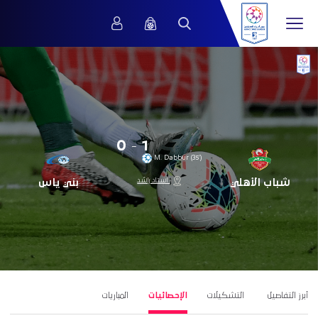
0
-
1
M. Dabbur (35’)
استاد راشد
شباب الأهلي
بني ياس
أبرز التفاصيل
التشكيلات
الإحصائيات
المباريات