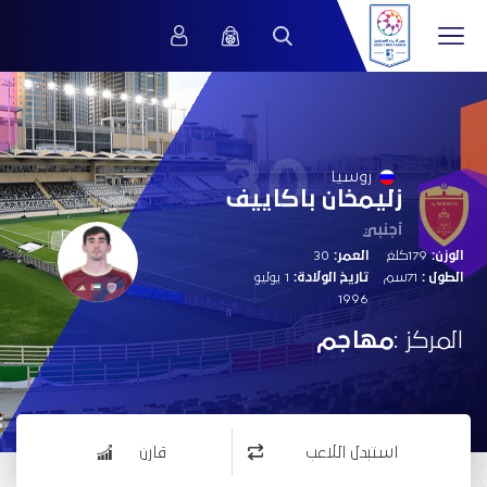
30
روسيا
زليمخان باكاييف
أجنبي
الوزن:
179كلغ
العمر:
30
الطول :
71سم
تاريخ الولادة:
1 يوليو
1996
المركز :
مهاجم
استبدل اللاعب
قارن