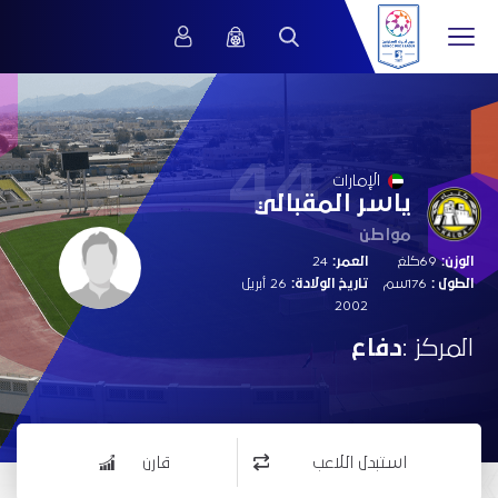
44
الإمارات
ياسر المقبالي
مواطن
الوزن:
69كلغ
العمر:
24
الطول :
176سم
تاريخ الولادة:
26 أبريل
2002
المركز :
دفاع
استبدل اللاعب
قارن