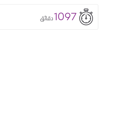
1097
دقائق