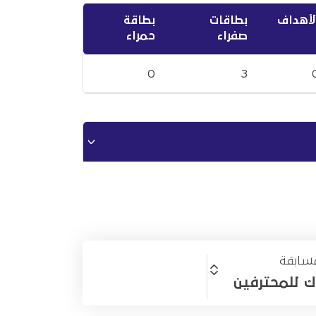
لأهداف
بطاقات
بطاقة
صفراء
حمراء
0
3
سابقة
ك للمحترفين