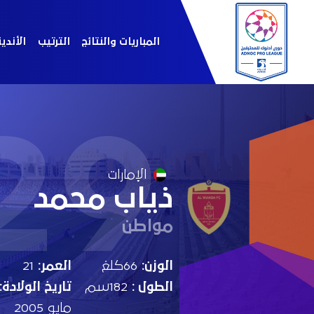
المباريات والنتائج
الترتيب
الأندي
29
الإمارات
ذياب محمد
مواطن
الوزن:
66كلغ
العمر:
21
الطول :
182سم
تاريخ الولادة:
مايو 2005