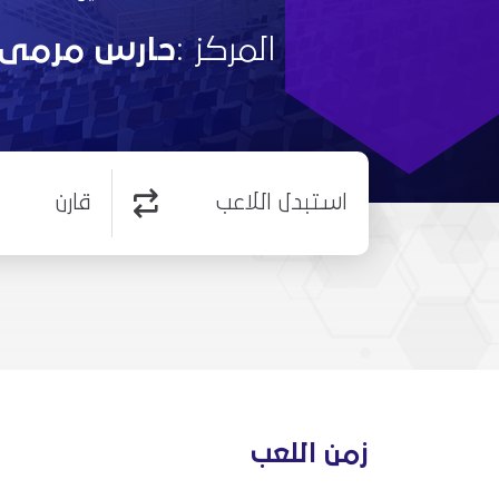
المركز :
حارس مرمى
استبدل اللاعب
قارن
زمن اللعب