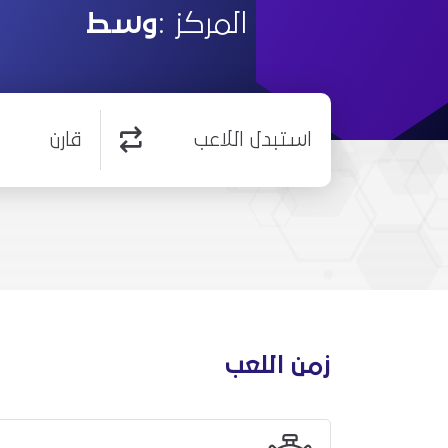
المركز :
وسط
استبدل اللاعب
قارن
زمن اللعب