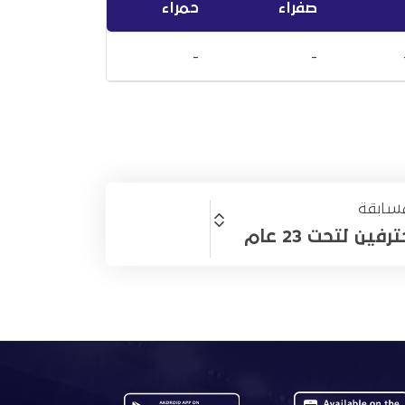
صفراء
حمراء
-
-
سابقة
ين لتحت 23 عام