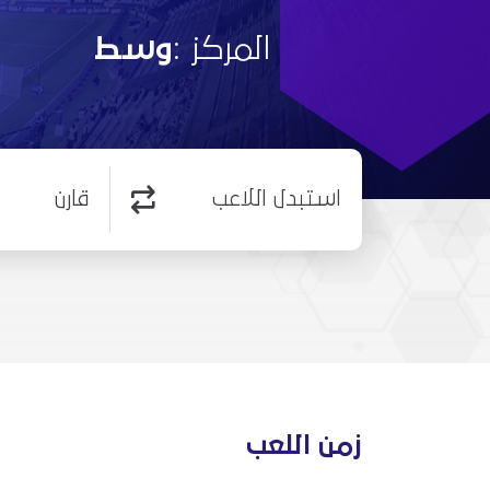
المركز :
وسط
استبدل اللاعب
قارن
زمن اللعب