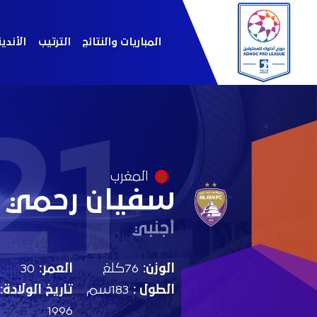
المباريات والنتائج
الترتيب
الأندي
21
المغرب
سفيان رحمي
أجنبي
الوزن:
76كلغ
العمر:
30
الطول :
183سم
تاريخ الولادة:
1996