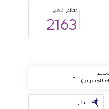
دقائق اللعب
أساسي
24
2163
سابقة
ك للمحترفين
دفاع