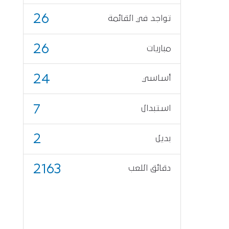
26
تواجد في القائمة
26
مباريات
24
أساسي
7
استبدال
2
بديل
2163
دقائق اللعب