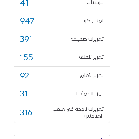
41
عرضيات
947
لمس كرة
391
تمريرات صحيحة
155
تمرير للخلف
92
تمرير لأمام
31
تمريرات مؤثرة
تمريرات ناجحة في ملعب
316
المنافس