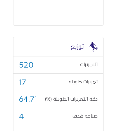
توزيع
520
التمريرات
17
تمريرات طويلة
64.71
دقة التمريرات الطويلة (%)
4
صناعة هدف