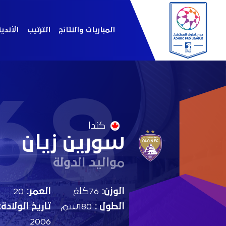
المباريات والنتائج
الترتيب
الأندي
68
كندا
سورين زيان
مواليد الدولة
الوزن:
76كلغ
العمر:
20
الطول :
180سم
تاريخ الولادة:
2006