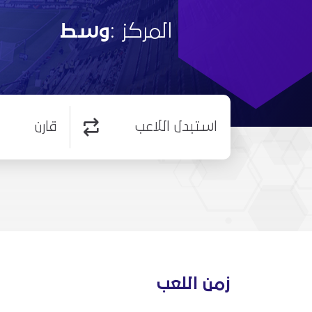
المركز :
وسط
استبدل اللاعب
قارن
زمن اللعب