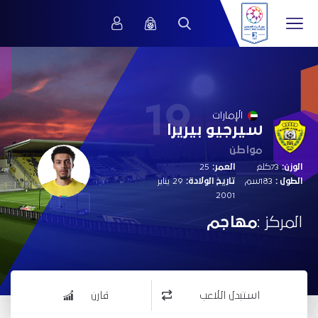
19
الإمارات
سيرجيو بيريرا
مواطن
الوزن:
73كلغ
العمر:
25
الطول :
183سم
تاريخ الولادة:
29 يناير
2001
المركز :
مهاجم
استبدل اللاعب
قارن