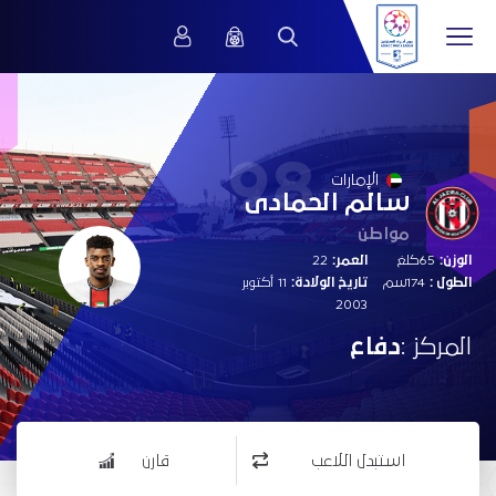
98
الإمارات
سالم الحمادى
مواطن
الوزن:
65كلغ
العمر:
22
الطول :
174سم
تاريخ الولادة:
11 أكتوبر
2003
المركز :
دفاع
استبدل اللاعب
قارن