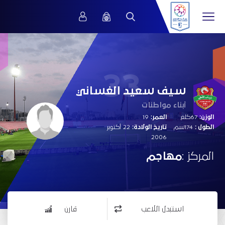
33
سيف سعيد الغساني
أبناء مواطنات
الوزن:
67كلغ
العمر:
19
الطول :
174سم
تاريخ الولادة:
22 أكتوبر
2006
المركز :
مهاجم
استبدل اللاعب
قارن