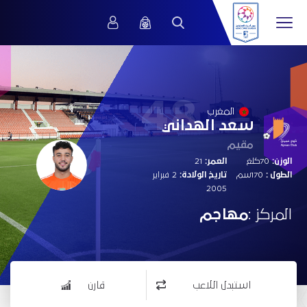
48
المغرب
سعد الهداني
مقيم
الوزن:
70كلغ
العمر:
21
الطول :
170سم
تاريخ الولادة:
2 فبراير
2005
المركز :
مهاجم
استبدل اللاعب
قارن