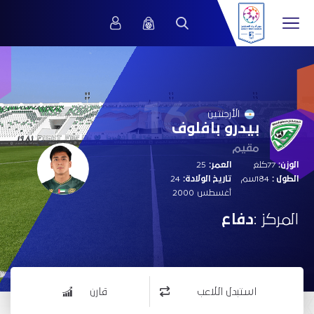
16
الأرجنتين
بيدرو بافلوف
مقيم
الوزن:
77كلغ
العمر:
25
الطول :
184سم
تاريخ الولادة:
24
أغسطس 2000
المركز :
دفاع
استبدل اللاعب
قارن