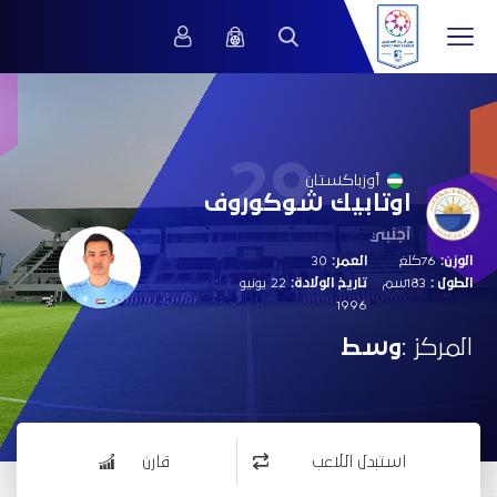
29
أوزباكستان
اوتابيك شوكوروف
أجنبي
الوزن:
76كلغ
العمر:
30
الطول :
183سم
تاريخ الولادة:
22 يونيو
1996
المركز :
وسط
استبدل اللاعب
قارن