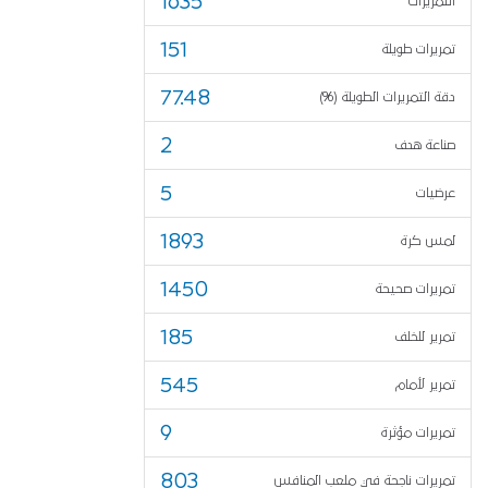
1635
التمريرات
151
تمريرات طويلة
77.48
دقة التمريرات الطويلة (%)
2
صناعة هدف
5
عرضيات
1893
لمس كرة
1450
تمريرات صحيحة
185
تمرير للخلف
545
تمرير لأمام
9
تمريرات مؤثرة
803
تمريرات ناجحة في ملعب المنافس