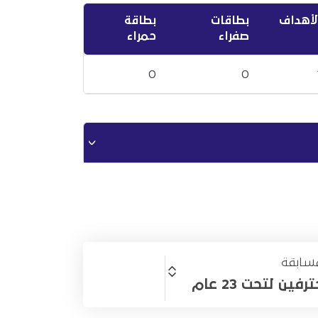
لأهداف
بطاقات
بطاقة
صفراء
حمراء
0
0
سابقة
ين لتحت 23 عام