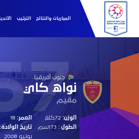
المباريات والنتائج
الترتيب
الأندي
57
جنوب أفريقيا
نواه كاي
مقيم
الوزن:
72كلغ
العمر:
18
الطول :
173سم
تاريخ الولادة:
يونيو 2008