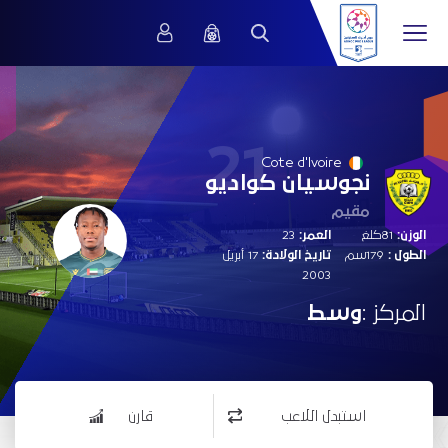
21
Cote d'Ivoire
نجوسيان كواديو
مقيم
الوزن:
81كلغ
العمر:
23
الطول :
179سم
تاريخ الولادة:
17 أبريل
2003
المركز :
وسط
استبدل اللاعب
قارن