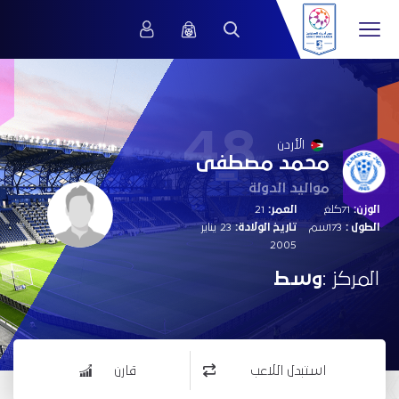
48
الأردن
محمد مصطفى
مواليد الدولة
الوزن:
71كلغ
العمر:
21
الطول :
173سم
تاريخ الولادة:
23 يناير
2005
المركز :
وسط
استبدل اللاعب
قارن