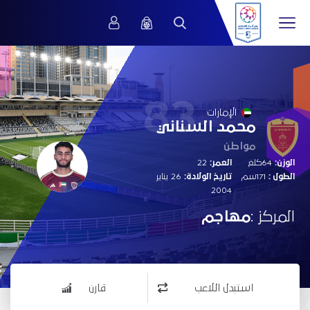
83
الإمارات
محمد السناني
مواطن
الوزن:
64كلغ
العمر:
22
الطول :
171سم
تاريخ الولادة:
26 يناير
2004
المركز :
مهاجم
استبدل اللاعب
قارن