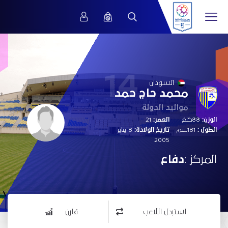
14
السودان
محمد حاج حمد
مواليد الدولة
الوزن:
88كلغ
العمر:
21
الطول :
181سم
تاريخ الولادة:
8 يناير
2005
المركز :
دفاع
استبدل اللاعب
قارن