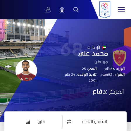
68
الإمارات
محمد علي
مواطن
الوزن:
66كلغ
العمر:
25
الطول :
182سم
تاريخ الولادة:
24 يناير
2001
المركز :
دفاع
استبدل اللاعب
قارن