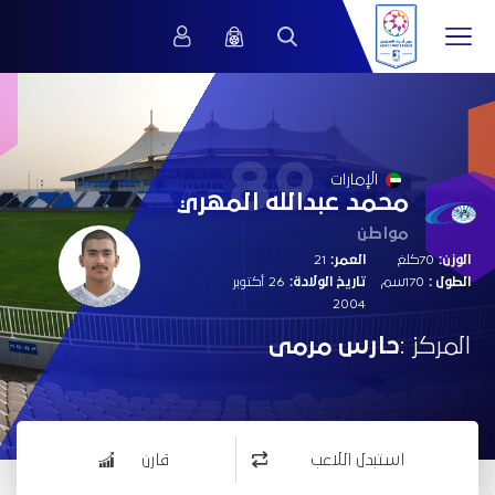
89
الإمارات
محمد عبدالله المهري
مواطن
الوزن:
70كلغ
العمر:
21
الطول :
170سم
تاريخ الولادة:
26 أكتوبر
2004
المركز :
حارس مرمى
استبدل اللاعب
قارن