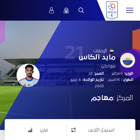
21
الإمارات
مايد الكاس
مواطن
الوزن:
69كلغ
العمر:
23
الطول :
175سم
تاريخ الولادة:
6 مايو
2003
المركز :
مهاجم
استبدل اللاعب
قارن