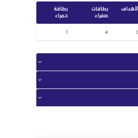
لأهداف
بطاقات
بطاقة
صفراء
حمراء
1
4