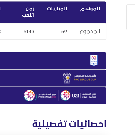
الموسم
المباريات
زمن
ا
اللعب
المجموع
59
5143
0
احصائيات تفصيلية