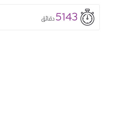
5143
دقائق