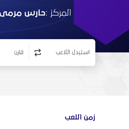
المركز :
حارس مرمى
استبدل اللاعب
قارن
زمن اللعب