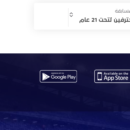
سابقة
ين لتحت 21 عام