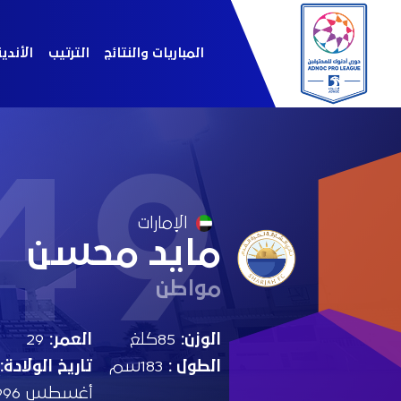
المباريات والنتائج
الترتيب
الأندي
49
الإمارات
مايد محسن
مواطن
الوزن:
85كلغ
العمر:
29
الطول :
183سم
تاريخ الولادة:
أغسطس 1996