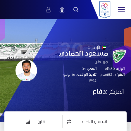
20
الإمارات
مسعود الحمادي
مواطن
الوزن:
80كلغ
العمر:
34
الطول :
182سم
تاريخ الولادة:
16 يونيو
1992
المركز :
دفاع
استبدل اللاعب
قارن