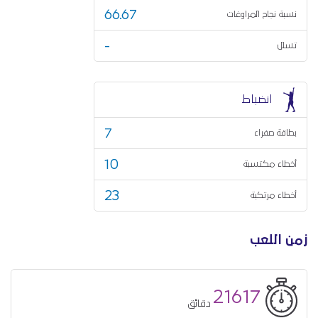
66.67
نسبة نجاح المراوغات
-
تسلل
انضباط
7
بطاقة صفراء
10
أخطاء مكتسبة
23
أخطاء مرتكبة
زمن اللعب
21617
دقائق