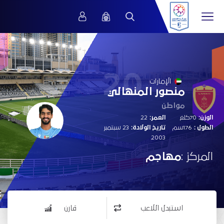
20
الإمارات
منصور المنهالي
مواطن
الوزن:
70كلغ
العمر:
22
الطول :
176سم
تاريخ الولادة:
23 سبتمبر
2003
المركز :
مهاجم
استبدل اللاعب
قارن