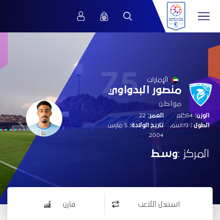
75
الإمارات
منصور البدواوي
مواطن
الوزن:
54كلغ
العمر:
22
الطول :
173سم
تاريخ الولادة:
5 مارس
2004
المركز :
وسط
استبدل اللاعب
قارن